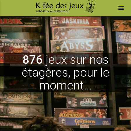
menu
876
jeux sur nos
étagères, pour le
moment...