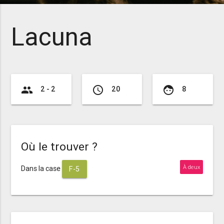
Lacuna
group
access_time
face
2 - 2
20
8
Où le trouver ?
À deux
Dans la case
F-5