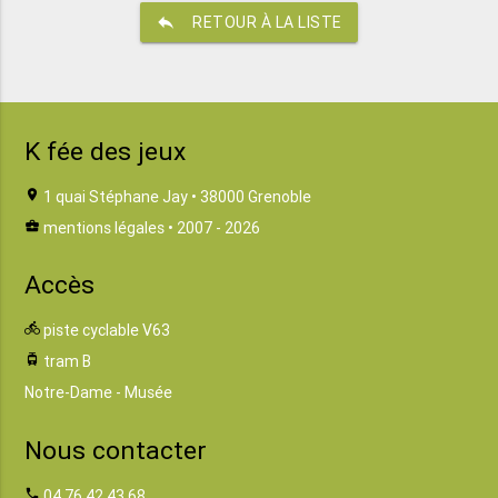
reply
RETOUR À LA LISTE
K fée des jeux
location_on
1 quai Stéphane Jay • 38000 Grenoble
business_center
mentions légales
• 2007 - 2026
Accès
directions_bike
piste cyclable V63
tram
tram B
Notre-Dame - Musée
Nous contacter
phone
04 76 42 43 68