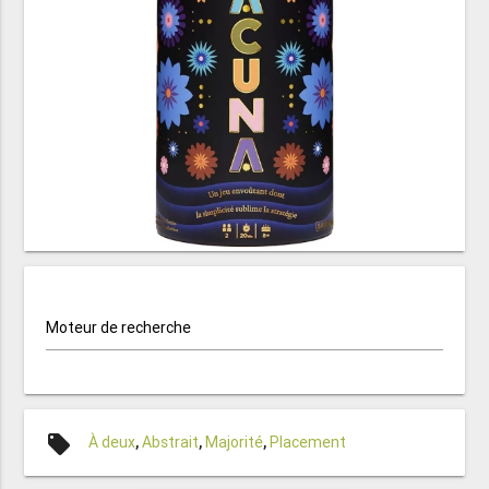
Moteur de recherche
local_offer
À deux
,
Abstrait
,
Majorité
,
Placement