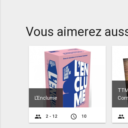
Vous aimerez auss
TTM
L’Enclume
Com
group
access_time
group
2 - 12
10