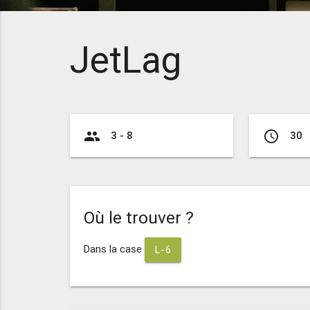
JetLag
group
access_time
3 - 8
30
Où le trouver ?
Dans la case
L-6