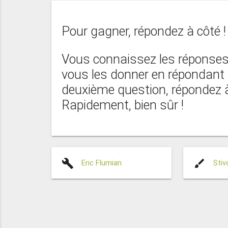
Pour gagner, répondez à côté !
Vous connaissez les réponses 
vous les donner en répondant à
deuxième question, répondez à 
Rapidement, bien sûr !
build
brush
Eric Flumian
Stiv