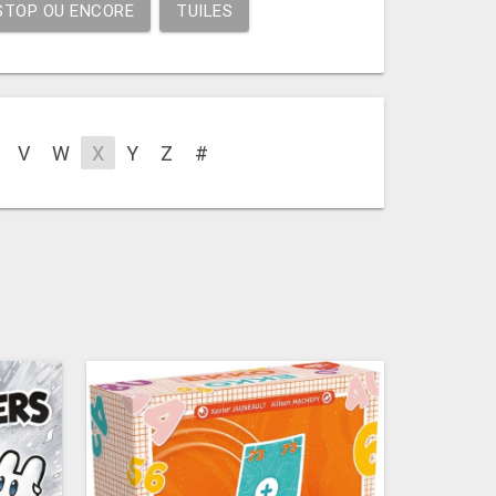
STOP OU ENCORE
TUILES
V
W
X
Y
Z
#
ght