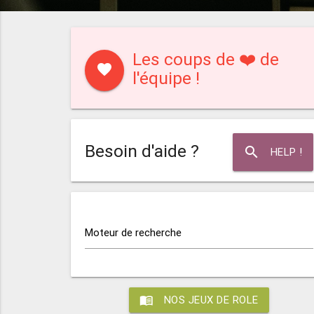
Les coups de ❤️ de
favorite
l'équipe !
Besoin d'aide ?
search
HELP !
Moteur de recherche
menu_book
NOS JEUX DE ROLE