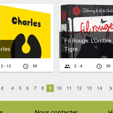
Fil Rouge: L’Ombre
rles
Tigre
access_time
group
access_time
2 - 12
30
2 - 4
30
evron_left
chevron_ri
4
5
6
7
8
9
10
11
12
13
14
s
Nous contacter
H