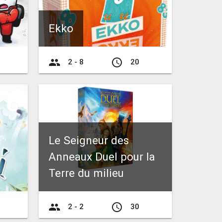
Ekko
group
access_time
2 - 8
20
Le Seigneur des
Anneaux Duel pour la
Terre du milieu
group
access_time
2 - 2
30