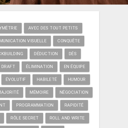
YMÉTRIE
AVEC DES TOUT PETITS
MUNICATION VISUELLE
CONQUÊTE
CKBUILDING
DÉDUCTION
DÉS
DRAFT
ÉLIMINATION
EN ÉQUIPE
ÉVOLUTIF
HABILETÉ
HUMOUR
MAJORITÉ
MÉMOIRE
NÉGOCIATION
NT
PROGRAMMATION
RAPIDITÉ
RÔLE SECRET
ROLL AND WRITE