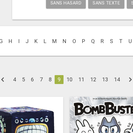
SANS HASARD
SANS TEXTE
G
H
I
J
K
L
M
N
O
P
Q
R
S
T
U
evron_left
chevron_ri
4
5
6
7
8
9
10
11
12
13
14