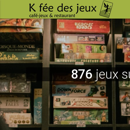
876
jeux s