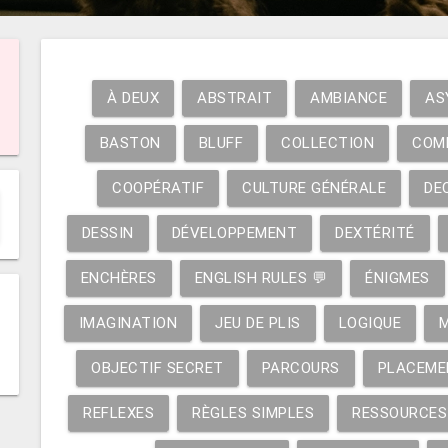
À DEUX
ABSTRAIT
AMBIANCE
AS
BASTON
BLUFF
COLLECTION
COM
COOPÉRATIF
CULTURE GÉNÉRALE
DE
DESSIN
DÉVELOPPEMENT
DEXTÉRITÉ
ENCHÈRES
ENGLISH RULES 💬
ÉNIGMES
IMAGINATION
JEU DE PLIS
LOGIQUE
OBJECTIF SECRET
PARCOURS
PLACEME
REFLEXES
RÈGLES SIMPLES
RESSOURCES