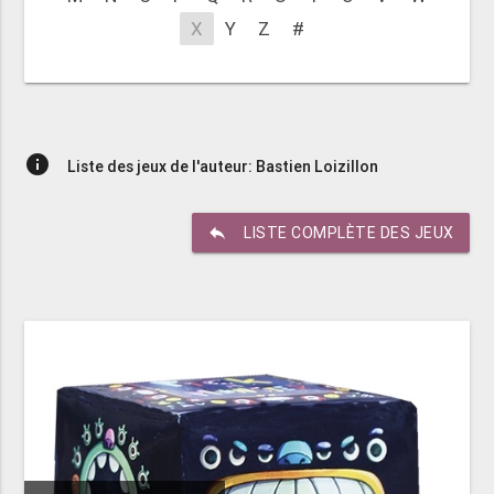
X
Y
Z
#
info
Liste des jeux de l'auteur: Bastien Loizillon
reply
LISTE COMPLÈTE DES JEUX