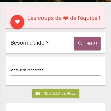
Les coups de ❤️ de l'équipe !
favorite
Besoin d'aide ?
search
HELP !
Moteur de recherche
menu_book
NOS JEUX DE ROLE