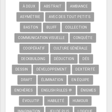
À DEUX
ABSTRAIT
AMBIANCE
ASYMÉTRIE
AVEC DES TOUT PETITS
BASTON
BLUFF
COLLECTION
COMMUNICATION VISUELLE
CONQUÊTE
COOPÉRATIF
CULTURE GÉNÉRALE
DECKBUILDING
DÉDUCTION
DÉS
DESSIN
DÉVELOPPEMENT
DEXTÉRITÉ
DRAFT
ÉLIMINATION
EN ÉQUIPE
ENCHÈRES
ENGLISH RULES 💬
ÉNIGMES
ÉVOLUTIF
HABILETÉ
HUMOUR
IMAGINATION
JEU DE PLIS
LOGIQUE