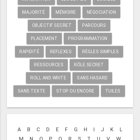
MAJORITÉ
MÉMOIRE
NÉGOCIATION
OBJECTIF SECRET
PARCOURS
PLACEMENT
PROGRAMMATION
RAPIDITÉ
REFLEXES
RÈGLES SIMPLES
RESSOURCES
RÔLE SECRET
ROLL AND WRITE
SANS HASARD
SANS TEXTE
STOP OU ENCORE
TUILES
A
B
C
D
E
F
G
H
I
J
K
L
M
N
O
P
Q
R
S
T
U
V
W