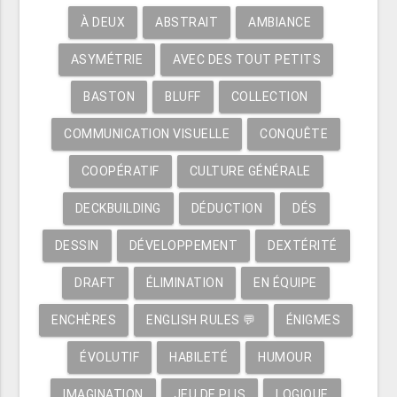
À DEUX
ABSTRAIT
AMBIANCE
ASYMÉTRIE
AVEC DES TOUT PETITS
BASTON
BLUFF
COLLECTION
COMMUNICATION VISUELLE
CONQUÊTE
COOPÉRATIF
CULTURE GÉNÉRALE
DECKBUILDING
DÉDUCTION
DÉS
DESSIN
DÉVELOPPEMENT
DEXTÉRITÉ
DRAFT
ÉLIMINATION
EN ÉQUIPE
ENCHÈRES
ENGLISH RULES 💬
ÉNIGMES
ÉVOLUTIF
HABILETÉ
HUMOUR
IMAGINATION
JEU DE PLIS
LOGIQUE