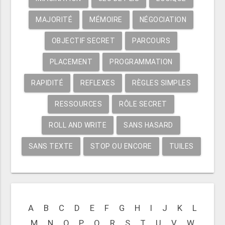
MAJORITÉ
MÉMOIRE
NÉGOCIATION
OBJECTIF SECRET
PARCOURS
PLACEMENT
PROGRAMMATION
RAPIDITÉ
REFLEXES
RÈGLES SIMPLES
RESSOURCES
RÔLE SECRET
ROLL AND WRITE
SANS HASARD
SANS TEXTE
STOP OU ENCORE
TUILES
A
B
C
D
E
F
G
H
I
J
K
L
M
N
O
P
Q
R
S
T
U
V
W