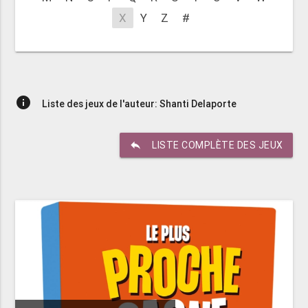
X
Y
Z
#
info
Liste des jeux de l'auteur: Shanti Delaporte
reply
LISTE COMPLÈTE DES JEUX