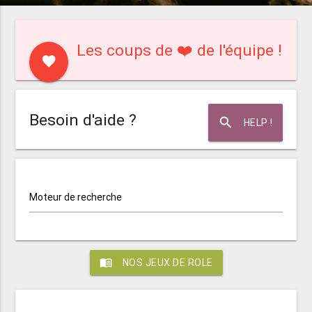
Les coups de ❤️ de l'équipe !
favorite
Besoin d'aide ?
search
HELP !
Moteur de recherche
menu_book
NOS JEUX DE ROLE