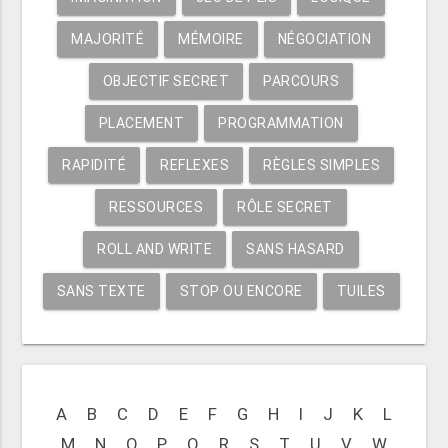
MAJORITÉ
MÉMOIRE
NÉGOCIATION
OBJECTIF SECRET
PARCOURS
PLACEMENT
PROGRAMMATION
RAPIDITÉ
REFLEXES
RÈGLES SIMPLES
RESSOURCES
RÔLE SECRET
ROLL AND WRITE
SANS HASARD
SANS TEXTE
STOP OU ENCORE
TUILES
A
B
C
D
E
F
G
H
I
J
K
L
M
N
O
P
Q
R
S
T
U
V
W