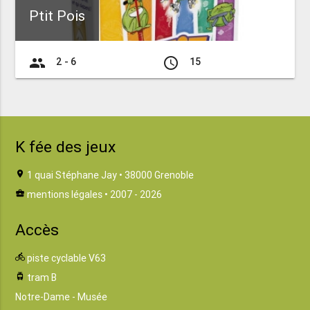
Ptit Pois
group
access_time
2 - 6
15
K fée des jeux
location_on
1 quai Stéphane Jay • 38000 Grenoble
business_center
mentions légales
• 2007 - 2026
Accès
directions_bike
piste cyclable V63
tram
tram B
Notre-Dame - Musée