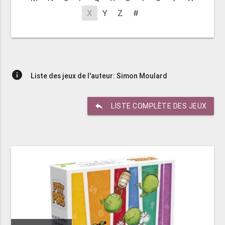
X
Y
Z
#
info
Liste des jeux de l'auteur: Simon Moulard
reply
LISTE COMPLÈTE DES JEUX