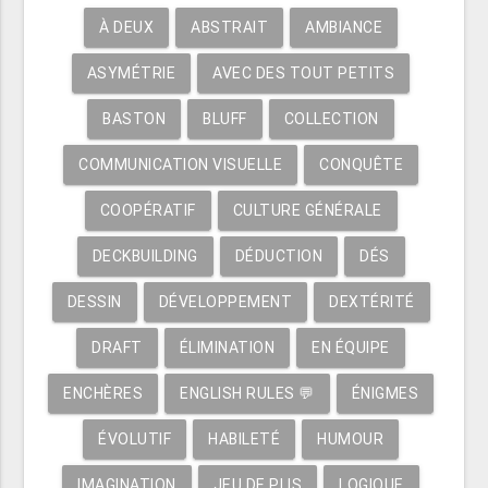
À DEUX
ABSTRAIT
AMBIANCE
ASYMÉTRIE
AVEC DES TOUT PETITS
BASTON
BLUFF
COLLECTION
COMMUNICATION VISUELLE
CONQUÊTE
COOPÉRATIF
CULTURE GÉNÉRALE
DECKBUILDING
DÉDUCTION
DÉS
DESSIN
DÉVELOPPEMENT
DEXTÉRITÉ
DRAFT
ÉLIMINATION
EN ÉQUIPE
ENCHÈRES
ENGLISH RULES 💬
ÉNIGMES
ÉVOLUTIF
HABILETÉ
HUMOUR
IMAGINATION
JEU DE PLIS
LOGIQUE