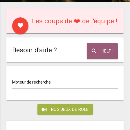
Les coups de ❤️ de l'équipe !
favorite
Besoin d'aide ?
search
HELP !
Moteur de recherche
menu_book
NOS JEUX DE ROLE