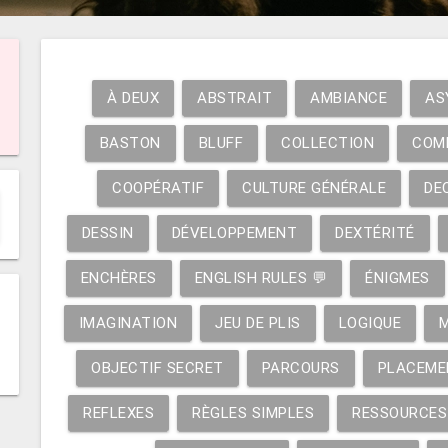
À DEUX
ABSTRAIT
AMBIANCE
AS
BASTON
BLUFF
COLLECTION
COM
COOPÉRATIF
CULTURE GÉNÉRALE
DE
DESSIN
DÉVELOPPEMENT
DEXTÉRITÉ
ENCHÈRES
ENGLISH RULES 💬
ÉNIGMES
IMAGINATION
JEU DE PLIS
LOGIQUE
OBJECTIF SECRET
PARCOURS
PLACEME
REFLEXES
RÈGLES SIMPLES
RESSOURCES