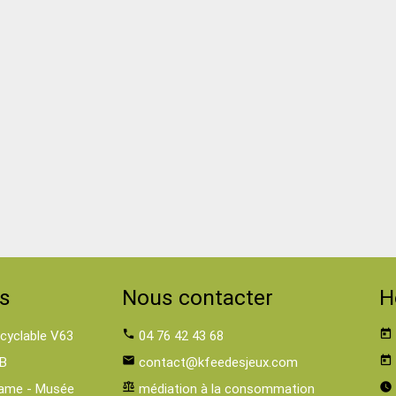
s
Nous contacter
H
 cyclable V63
phone
04 76 42 43 68
today
B
email
contact@kfeedesjeux.com
today
ame - Musée
balance
médiation à la consommation
watch_later