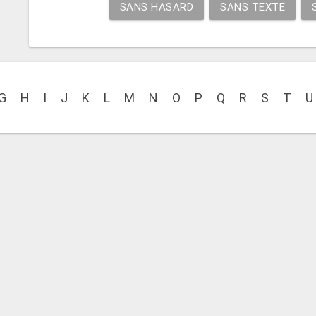
SANS HASARD
SANS TEXTE
G
H
I
J
K
L
M
N
O
P
Q
R
S
T
U