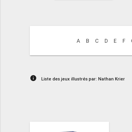
A
B
C
D
E
F
info
Liste des jeux illustrés par: Nathan Krier