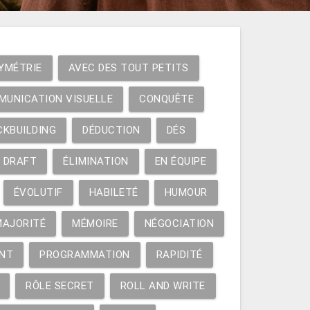
YMÉTRIE
AVEC DES TOUT PETITS
MUNICATION VISUELLE
CONQUÊTE
CKBUILDING
DÉDUCTION
DÉS
DRAFT
ÉLIMINATION
EN ÉQUIPE
ÉVOLUTIF
HABILETÉ
HUMOUR
MAJORITÉ
MÉMOIRE
NÉGOCIATION
NT
PROGRAMMATION
RAPIDITÉ
RÔLE SECRET
ROLL AND WRITE