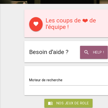
Les coups de ❤️ de
favorite
l'équipe !
Besoin d'aide ?
search
HELP !
Moteur de recherche
menu_book
NOS JEUX DE ROLE