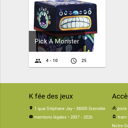
Pick A Monster
group
access_time
4 - 10
25
K fée des jeux
Accè
location_on
1 quai Stéphane Jay • 38000 Grenoble
directions_bike
piste
business_center
mentions légales
• 2007 - 2026
tram
tram 
Notre-D