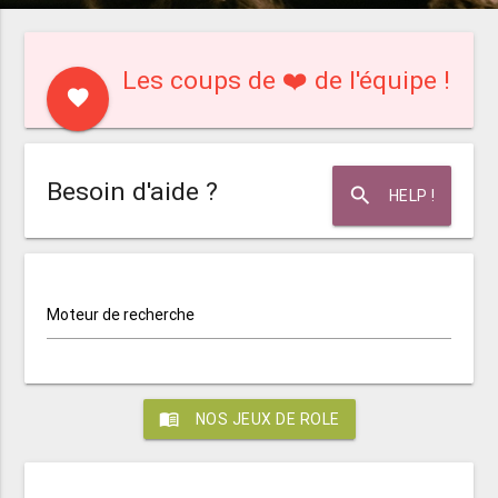
Les coups de ❤️ de l'équipe !
favorite
Besoin d'aide ?
search
HELP !
Moteur de recherche
menu_book
NOS JEUX DE ROLE