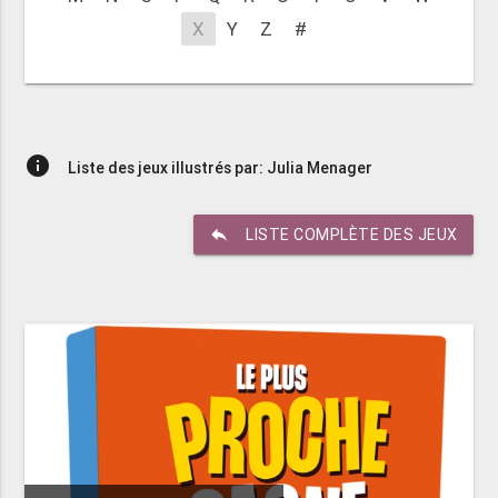
X
Y
Z
#
info
Liste des jeux illustrés par: Julia Menager
reply
LISTE COMPLÈTE DES JEUX