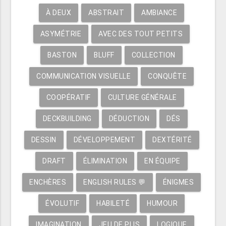
À DEUX
ABSTRAIT
AMBIANCE
ASYMÉTRIE
AVEC DES TOUT PETITS
BASTON
BLUFF
COLLECTION
COMMUNICATION VISUELLE
CONQUÊTE
COOPÉRATIF
CULTURE GÉNÉRALE
DECKBUILDING
DÉDUCTION
DÉS
DESSIN
DÉVELOPPEMENT
DEXTÉRITÉ
DRAFT
ÉLIMINATION
EN ÉQUIPE
ENCHÈRES
ENGLISH RULES 💬
ÉNIGMES
ÉVOLUTIF
HABILETÉ
HUMOUR
IMAGINATION
JEU DE PLIS
LOGIQUE