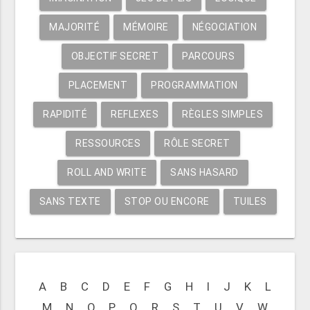
MAJORITÉ
MÉMOIRE
NÉGOCIATION
OBJECTIF SECRET
PARCOURS
PLACEMENT
PROGRAMMATION
RAPIDITÉ
REFLEXES
RÈGLES SIMPLES
RESSOURCES
RÔLE SECRET
ROLL AND WRITE
SANS HASARD
SANS TEXTE
STOP OU ENCORE
TUILES
A
B
C
D
E
F
G
H
I
J
K
L
M
N
O
P
Q
R
S
T
U
V
W