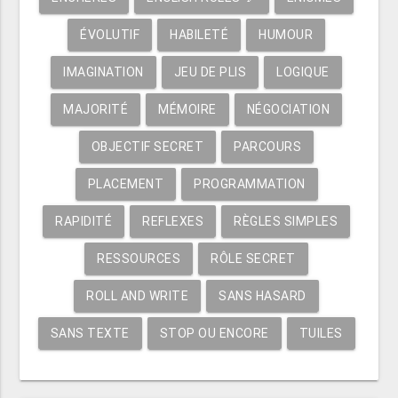
ÉVOLUTIF
HABILETÉ
HUMOUR
IMAGINATION
JEU DE PLIS
LOGIQUE
MAJORITÉ
MÉMOIRE
NÉGOCIATION
OBJECTIF SECRET
PARCOURS
PLACEMENT
PROGRAMMATION
RAPIDITÉ
REFLEXES
RÈGLES SIMPLES
RESSOURCES
RÔLE SECRET
ROLL AND WRITE
SANS HASARD
SANS TEXTE
STOP OU ENCORE
TUILES