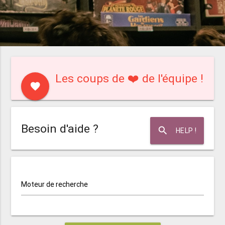
Les coups de ❤️ de l'équipe !
favorite
Besoin d'aide ?
search
HELP !
Moteur de recherche