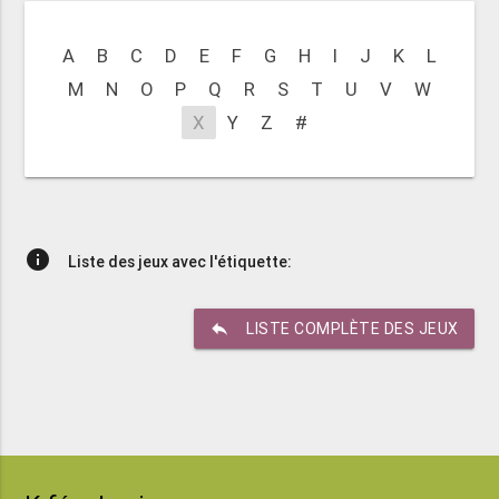
A
B
C
D
E
F
G
H
I
J
K
L
M
N
O
P
Q
R
S
T
U
V
W
X
Y
Z
#
info
Liste des jeux avec l'étiquette:
reply
LISTE COMPLÈTE DES JEUX