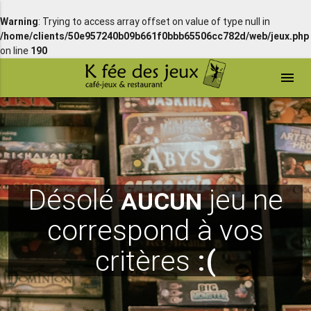
Warning
: Trying to access array offset on value of type null in
/home/clients/50e957240b09b661f0bbb65506cc782d/web/jeux.php
on line
190
menu
Désolé
aucun
jeu ne
correspond à vos
critères
:(