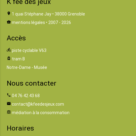
K fée des jeux
location_on
1 quai Stéphane Jay • 38000 Grenoble
business_center
mentions légales
• 2007 - 2026
Accès
directions_bike
piste cyclable V63
tram
tram B
Notre-Dame - Musée
Nous contacter
phone
04 76 42 43 68
email
contact@kfeedesjeux.com
balance
médiation à la consommation
Horaires