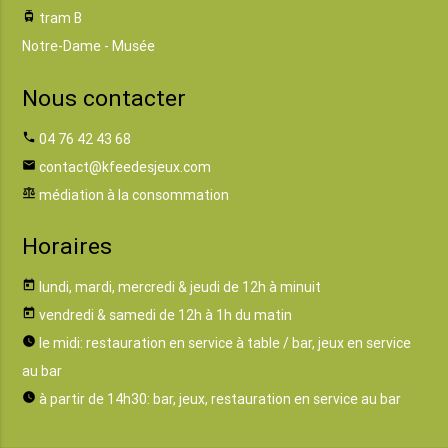
tram
tram B
Notre-Dame - Musée
Nous contacter
phone
04 76 42 43 68
email
contact@kfeedesjeux.com
balance
médiation à la consommation
Horaires
today
lundi, mardi, mercredi & jeudi de 12h à minuit
today
vendredi & samedi de 12h à 1h du matin
watch_later
le midi: restauration en service à table / bar, jeux en service
au bar
watch_later
à partir de 14h30: bar, jeux, restauration en service au bar