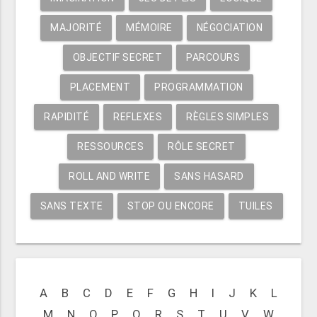
MAJORITÉ
MÉMOIRE
NÉGOCIATION
OBJECTIF SECRET
PARCOURS
PLACEMENT
PROGRAMMATION
RAPIDITÉ
REFLEXES
RÈGLES SIMPLES
RESSOURCES
RÔLE SECRET
ROLL AND WRITE
SANS HASARD
SANS TEXTE
STOP OU ENCORE
TUILES
A
B
C
D
E
F
G
H
I
J
K
L
M
N
O
P
Q
R
S
T
U
V
W