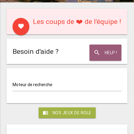
Les coups de ❤️ de l'équipe !
favorite
Besoin d'aide ?
search
HELP !
Moteur de recherche
menu_book
NOS JEUX DE ROLE