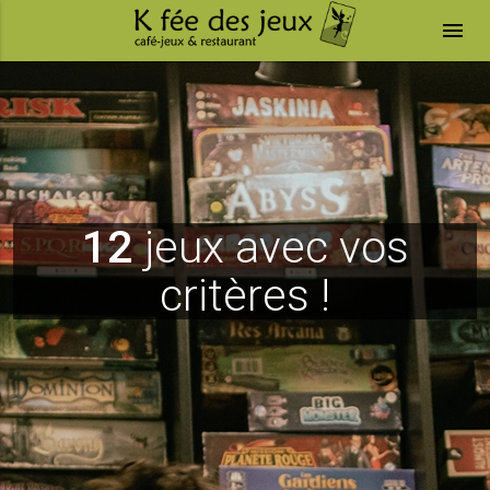
menu
12
jeux avec vos
critères !