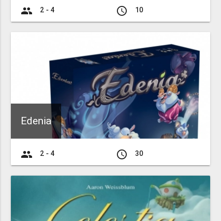
group
access_time
2 - 4
10
Edenia
group
access_time
2 - 4
30