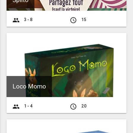
Splito
group
access_time
3 - 8
15
Loco Momo
group
access_time
1 - 4
20