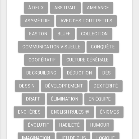
À DEUX
ABSTRAIT
AMBIANCE
ASYMÉTRIE
AVEC DES TOUT PETITS
BASTON
BLUFF
COLLECTION
COMMUNICATION VISUELLE
CONQUÊTE
COOPÉRATIF
CULTURE GÉNÉRALE
DECKBUILDING
DÉDUCTION
DÉS
DESSIN
DÉVELOPPEMENT
DEXTÉRITÉ
DRAFT
ÉLIMINATION
EN ÉQUIPE
ENCHÈRES
ENGLISH RULES 💬
ÉNIGMES
ÉVOLUTIF
HABILETÉ
HUMOUR
IMAGINATION
JEU DE PLIS
LOGIQUE