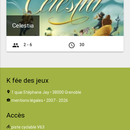
Celestia
group
access_time
2 - 6
30
K fée des jeux
location_on
1 quai Stéphane Jay • 38000 Grenoble
business_center
mentions légales
• 2007 - 2026
Accès
directions_bike
piste cyclable V63