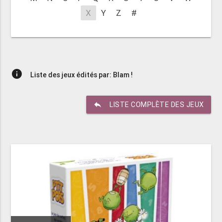
X
Y
Z
#
info
Liste des jeux édités par: Blam !
reply
LISTE COMPLÈTE DES JEUX