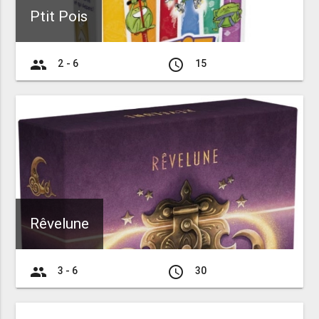
Ptit Pois
group
access_time
2 - 6
15
Rêvelune
group
access_time
3 - 6
30